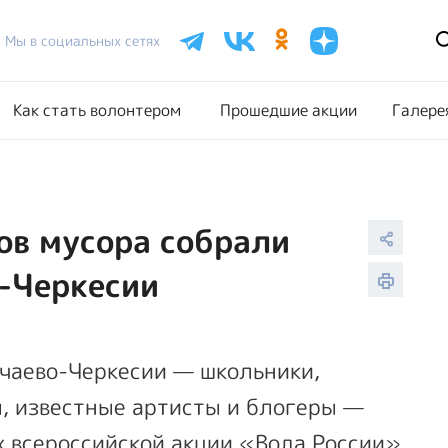
Расписание акций
Как стать волонтером
Прошедш
Мы в социальных сетях
Как стать волонтером
Прошедшие акции
Галере
ов мусора собрали
-Черкесии
чаево-Черкесии
— школьники,
, известные артисты и блогеры —
х всероссийской акции «Вода России»