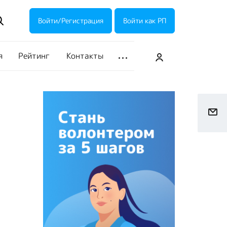
ие акции
Галерея
Войти/Регистрация
Войти как РП
я
Рейтинг
Контакты