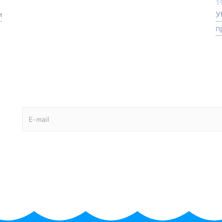
1
и
У
п