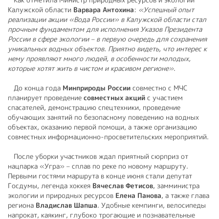
Калужской области
Варвара Антохина
:
«Успешный опыт
реализации акции «Вода России» в Калужской области стал
прочным фундаментом для исполнения Указов Президента
России в сфере экологии – в первую очередь для сохранения
уникальных водных объектов. Приятно видеть, что интерес к
нему проявляют много людей, в особенности молодых,
которые хотят жить в чистом и красивом регионе»
.
До конца года
Минприроды России
совместно с МЧС
планирует проведение
совместных акций
с участием
спасателей, демонстрацию спецтехники, проведение
обучающих занятий по безопасному поведению на водных
объектах, оказанию первой помощи, а также организацию
совместных информационно-просветительских мероприятий.
После уборки участников ждал приятный сюрприз от
нацпарка «Угра» – сплав по реке по новому маршруту.
Первыми гостями маршрута в конце июня стали депутат
Госдумы, легенда хоккея
Вячеслав Фетисов
, замминистра
экологии и природных ресурсов
Елена Панова
, а также глава
региона
Владислав Шапша
. Удобные кемпинги, велосипеды
напрокат, каякинг, глубоко трогающие и познавательные