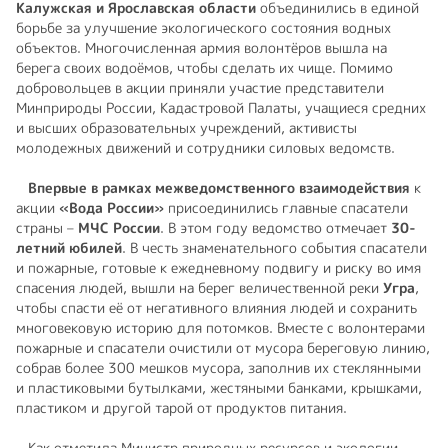
Калужская и Ярославская области
объединились в единой
борьбе за улучшение экологического состояния водных
объектов. Многочисленная армия волонтёров вышла на
берега своих водоёмов, чтобы сделать их чище. Помимо
добровольцев в акции приняли участие представители
Минприроды России, Кадастровой Палаты, учащиеся средних
и высших образовательных учреждений, активисты
молодежных движений и сотрудники силовых ведомств.
Впервые в рамках межведомственного взаимодействия
к
акции
«Вода России»
присоединились главные спасатели
страны –
МЧС России
. В этом году ведомство отмечает
30-
летний юбилей
. В честь знаменательного события спасатели
и пожарные, готовые к ежедневному подвигу и риску во имя
спасения людей, вышли на берег величественной реки
Угра
,
чтобы спасти её от негативного влияния людей и сохранить
многовековую историю для потомков. Вместе с волонтерами
пожарные и спасатели очистили от мусора береговую линию,
собрав более 300 мешков мусора, заполнив их стеклянными
и пластиковыми бутылками, жестяными банками, крышками,
пластиком и другой тарой от продуктов питания.
Как отметила Министр природных ресурсов и экологии