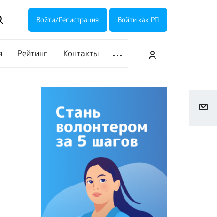
ие акции
Галерея
Войти/Регистрация
Войти как РП
я
Рейтинг
Контакты