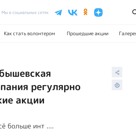
Расписание акций
Как стать волонтером
Прошедш
Мы в социальных сетях
Как стать волонтером
Прошедшие акции
Галере
йбышевская
пания регулярно
кие акции
 больше инт ....