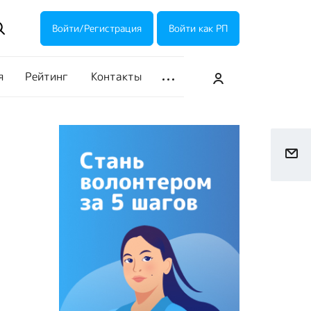
ие акции
Галерея
Войти/Регистрация
Войти как РП
я
Рейтинг
Контакты