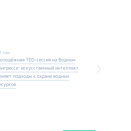
2 мая
олодёжная TED-сессия на Водном
онгрессе: искусственный интеллект
еняет подходы к охране водных
есурсов