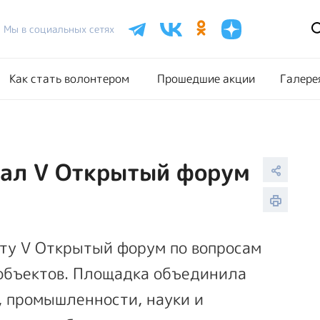
Расписание акций
Как стать волонтером
Прошедш
Мы в социальных сетях
Как стать волонтером
Прошедшие акции
Галере
вал V Открытый форум
оту V Открытый форум по вопросам
объектов. Площадка объединила
, промышленности, науки и