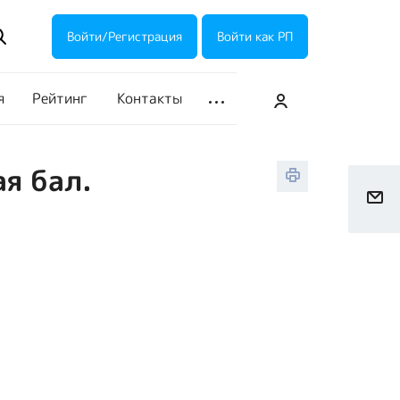
ие акции
Галерея
Войти/Регистрация
Войти как РП
я
Рейтинг
Контакты
ая бал.