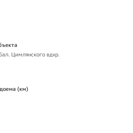
бъекта
бал. Цимлянского вдхр.
доема (км)