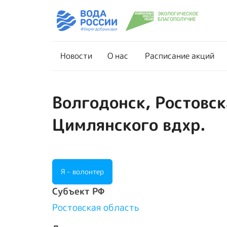
Новости
О нас
Новости
О нас
Расписание акций
Волгодонск, Ростовск
Цимлянского вдхр.
Я - волонтер
Cубъект РФ
Ростовская область