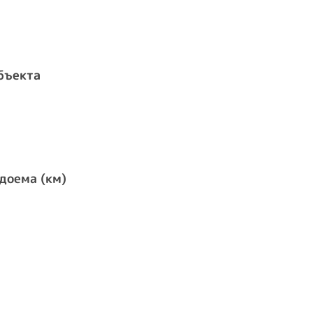
бъекта
доема (км)