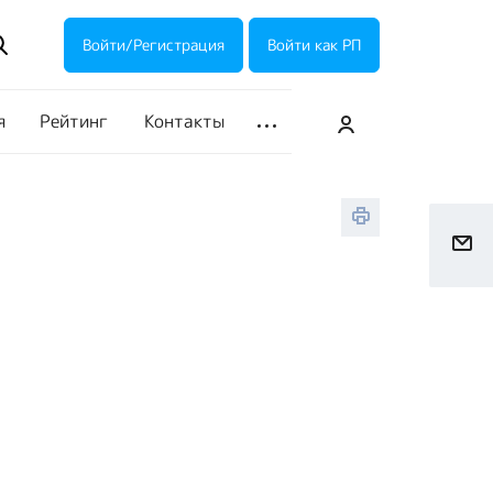
ие акции
Галерея
Войти/Регистрация
Войти как РП
я
Рейтинг
Контакты