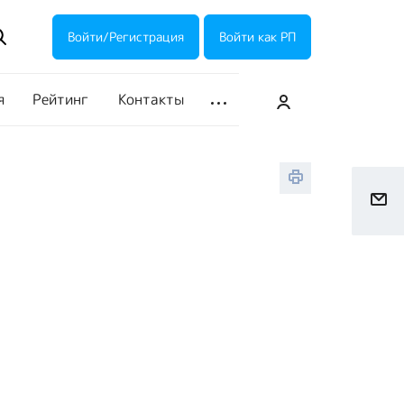
ие акции
Галерея
Войти/Регистрация
Войти как РП
я
Рейтинг
Контакты