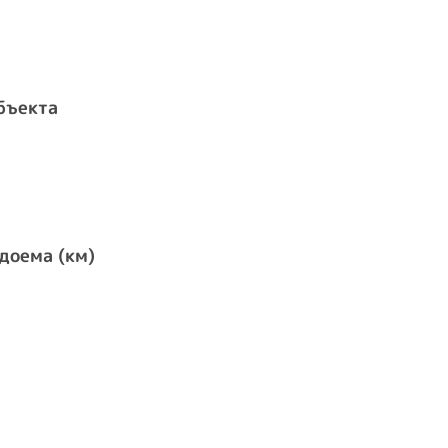
бъекта
доема (км)