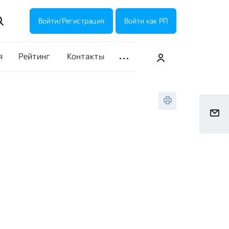
ие акции
Галерея
Войти/Регистрация
Войти как РП
я
Рейтинг
Контакты