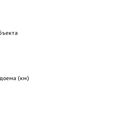
бъекта
доема (км)