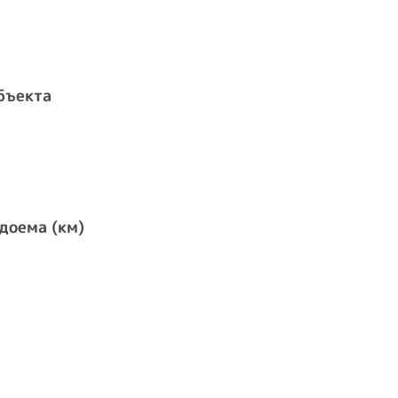
бъекта
доема (км)