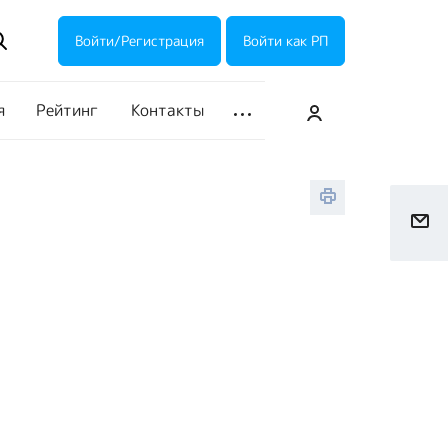
ие акции
Галерея
Войти/Регистрация
Войти как РП
я
Рейтинг
Контакты