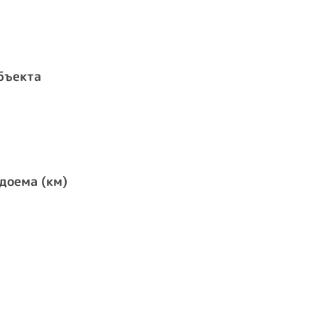
бъекта
доема (км)