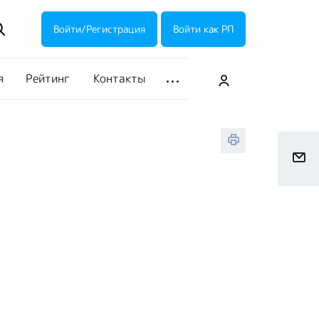
ие акции
Галерея
Войти/Регистрация
Войти как РП
я
Рейтинг
Контакты