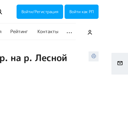
ие акции
Галерея
Войти/Регистрация
Войти как РП
я
Рейтинг
Контакты
. на р. Лесной