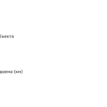
бъекта
доема (км)