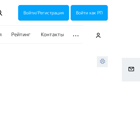
ие акции
Галерея
Войти/Регистрация
Войти как РП
я
Рейтинг
Контакты