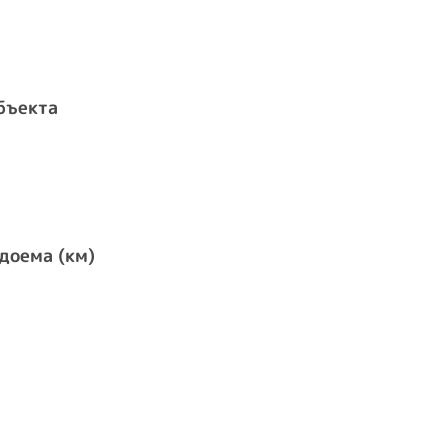
бъекта
доема (км)