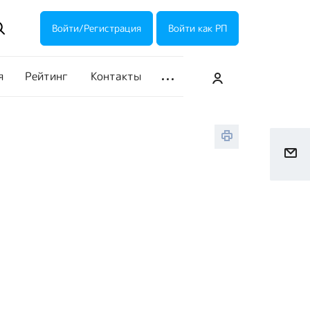
ие акции
Галерея
Войти/Регистрация
Войти как РП
я
Рейтинг
Контакты