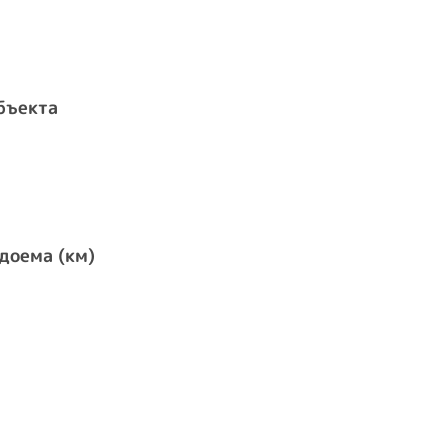
бъекта
доема (км)