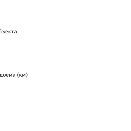
бъекта
доема (км)