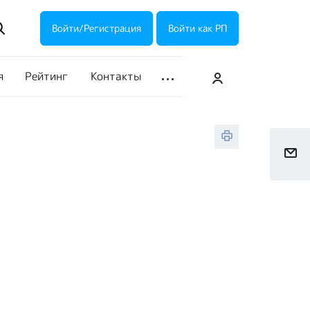
ие акции
Галерея
Войти/Регистрация
Войти как РП
я
Рейтинг
Контакты