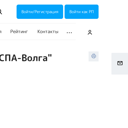
ие акции
Галерея
Войти/Регистрация
Войти как РП
я
Рейтинг
Контакты
"СПА-Волга"