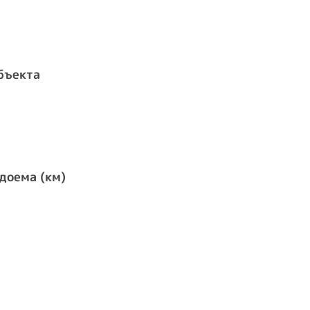
бъекта
доема (км)