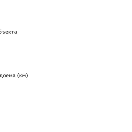
бъекта
доема (км)