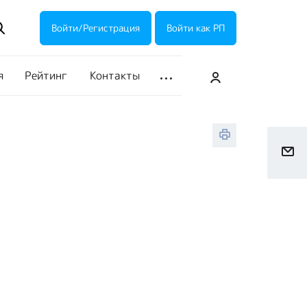
ие акции
Галерея
Войти/Регистрация
Войти как РП
я
Рейтинг
Контакты