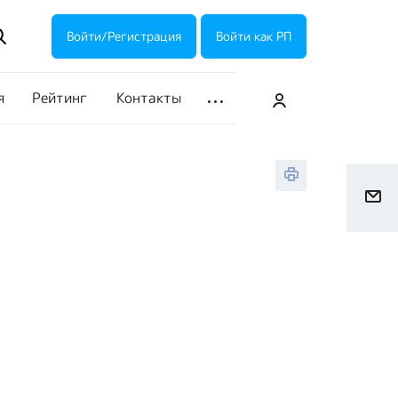
ие акции
Галерея
Войти/Регистрация
Войти как РП
я
Рейтинг
Контакты