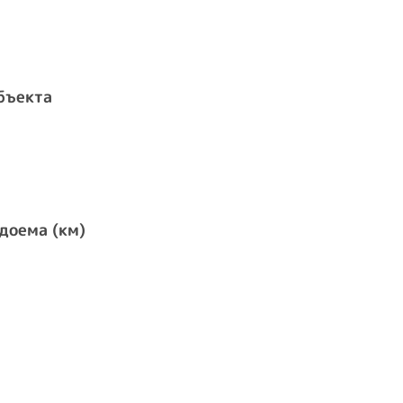
бъекта
доема (км)