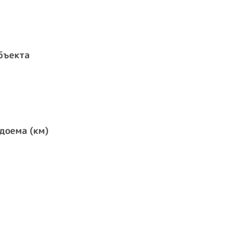
бъекта
доема (км)