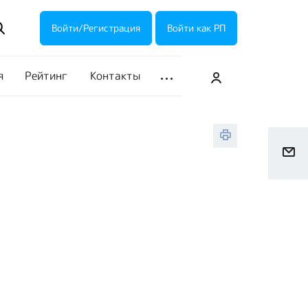
ие акции
Галерея
Войти/Регистрация
Войти как РП
я
Рейтинг
Контакты