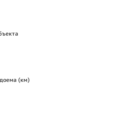
бъекта
доема (км)