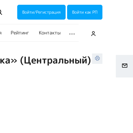
ие акции
Галерея
Войти/Регистрация
Войти как РП
я
Рейтинг
Контакты
нка» (Центральный)