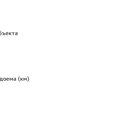
бъекта
доема (км)