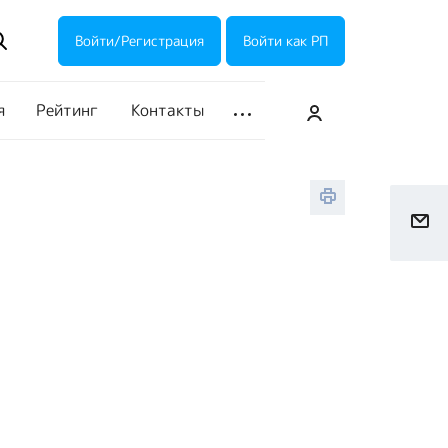
ие акции
Галерея
Войти/Регистрация
Войти как РП
я
Рейтинг
Контакты