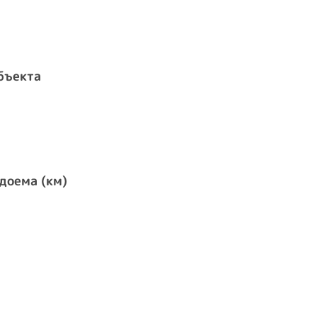
бъекта
доема (км)