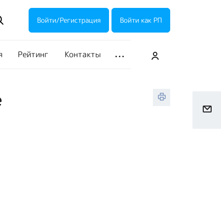
ие акции
Галерея
Войти/Регистрация
Войти как РП
я
Рейтинг
Контакты
е