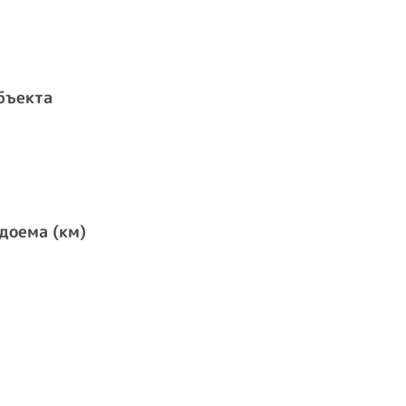
бъекта
доема (км)