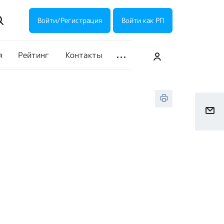
ие акции
Галерея
Войти/Регистрация
Войти как РП
я
Рейтинг
Контакты