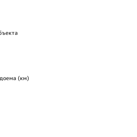
бъекта
доема (км)