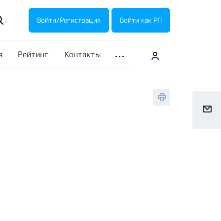
ие акции
Галерея
Войти/Регистрация
Войти как РП
я
Рейтинг
Контакты