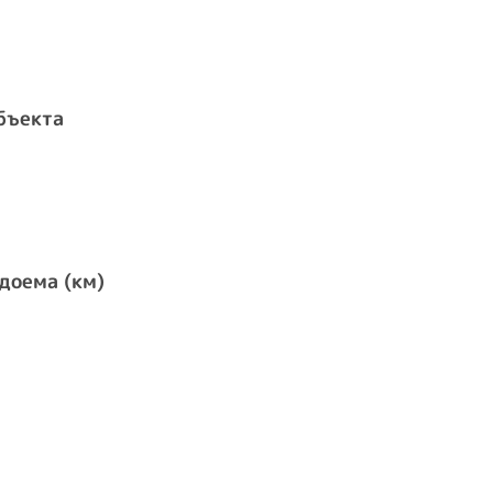
бъекта
доема (км)