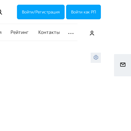
ие акции
Галерея
Войти/Регистрация
Войти как РП
я
Рейтинг
Контакты