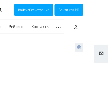
ие акции
Галерея
Войти/Регистрация
Войти как РП
я
Рейтинг
Контакты