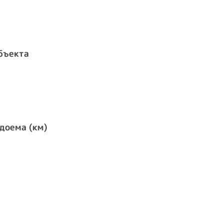
бъекта
доема (км)