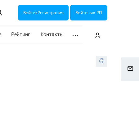
ие акции
Галерея
Войти/Регистрация
Войти как РП
я
Рейтинг
Контакты