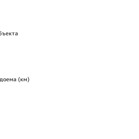
бъекта
доема (км)