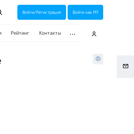
ие акции
Галерея
Войти/Регистрация
Войти как РП
я
Рейтинг
Контакты
е