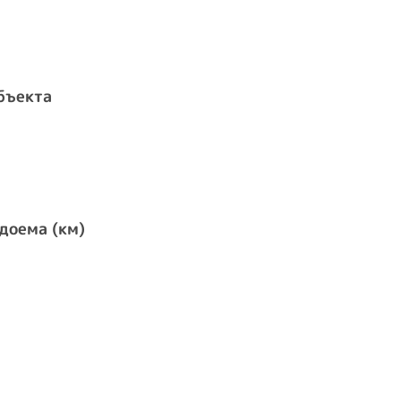
бъекта
доема (км)