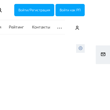
ие акции
Галерея
Войти/Регистрация
Войти как РП
я
Рейтинг
Контакты