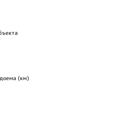
бъекта
доема (км)