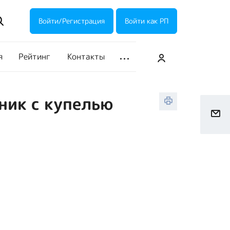
ие акции
Галерея
Войти/Регистрация
Войти как РП
я
Рейтинг
Контакты
ник с купелью