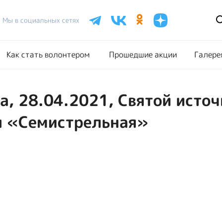
Расписание акций
Как стать волонтером
Прошедш
Мы в социальных сетях
Как стать волонтером
Прошедшие акции
Галере
, 28.04.2021, Святой источ
и «Семистрельная»