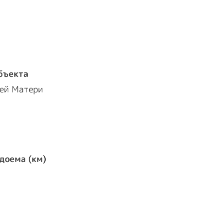
бъекта
ией Матери
доема (км)