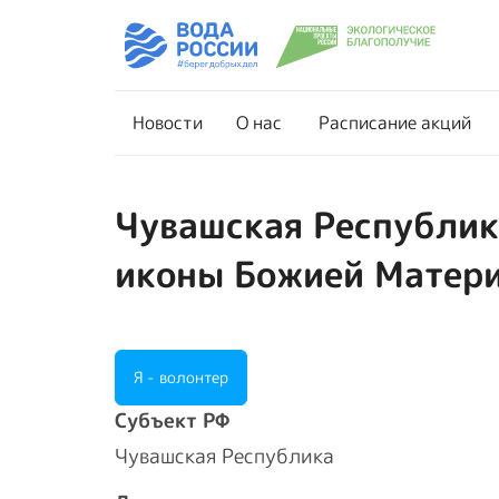
Новости
О нас
Новости
О нас
Расписание акций
Чувашская Республика
иконы Божией Матер
Я - волонтер
Cубъект РФ
Чувашская Республика