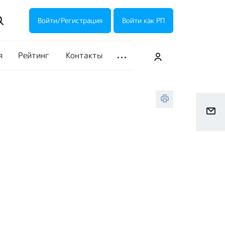
ие акции
Галерея
Войти/Регистрация
Войти как РП
я
Рейтинг
Контакты