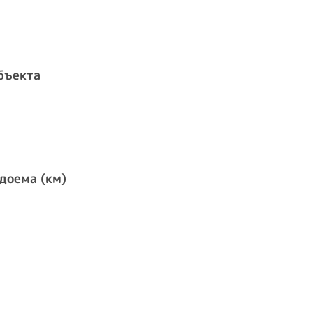
бъекта
доема (км)