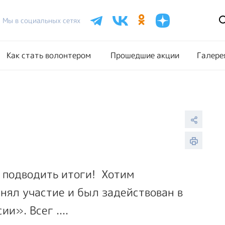
Расписание акций
Как стать волонтером
Прошедш
Мы в социальных сетях
Как стать волонтером
Прошедшие акции
Галере
а подводить итоги! Хотим
нял участие и был задействован в
и». Всег ....