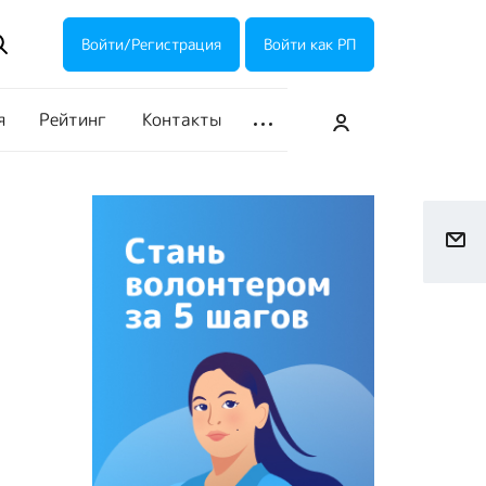
ие акции
Галерея
Войти/Регистрация
Войти как РП
я
Рейтинг
Контакты